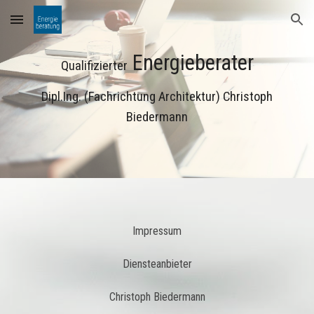
Skip to main content
Skip to navigation
Energieberater
Qualifizierter
Dipl.Ing. (Fachrichtung Architektur) Christoph
Biedermann
Impressum
Diensteanbieter
Christoph Biedermann