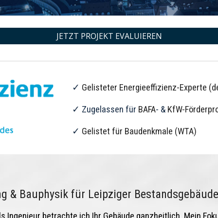
JETZT PROJEKT EVALUIEREN
✓
Gelisteter Energieeffizienz-Experte (d
✓ Zugelassen für
BAFA
- &
KfW-Förderpro
✓
Gelistet für Baudenkmale (WTA)
ng & Bauphysik für Leipziger Bestandsgebäud
ls Ingenieur betrachte ich Ihr Gebäude ganzheitlich. Mein Fok