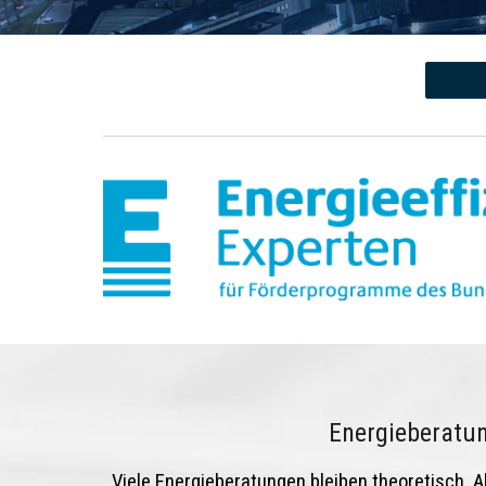
Energieberatu
Viele Energieberatungen bleiben theoretisch. A