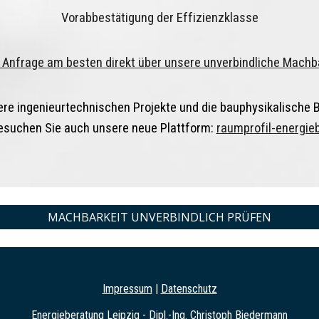
Vorabbestätigung der Effizienzklasse
e Anfrage am besten direkt über unsere unverbindliche Mach
sere ingenieurtechnischen Projekte und die bauphysikalische
Besuchen Sie auch unsere neue Plattform:
raumprofil-energie
MACHBARKEIT UNVERBINDLICH PRÜFEN
Impressum
|
Datenschutz
Energieberatung Leipzig - Dipl.-Ing. Christoph Biedermann