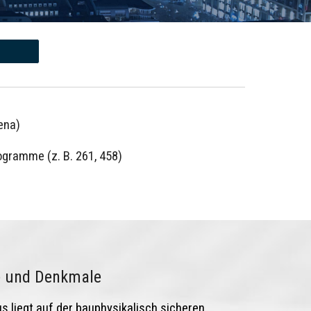
ena)
gramme (z. B. 261, 458)
e und Denkmale
us liegt auf der bauphysikalisch sicheren